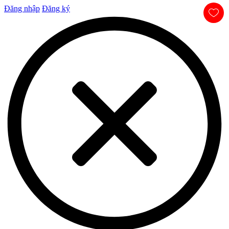
Đăng nhập
Đăng ký