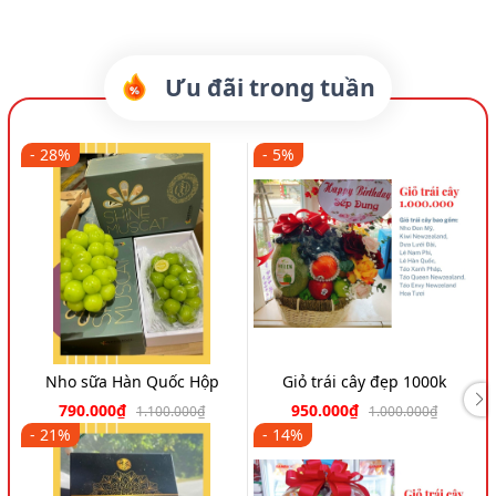
Ưu đãi trong tuần
- 28%
- 5%
Nho sữa Hàn Quốc Hộp
Giỏ trái cây đẹp 1000k
790.000₫
950.000₫
1.100.000₫
1.000.000₫
- 21%
- 14%