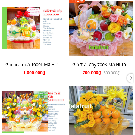
Giỏ hoa quả 1000k Mã HL1051
Giỏ Trái Cây 700K Mã HL1080
1.000.000₫
700.000₫
800.000₫