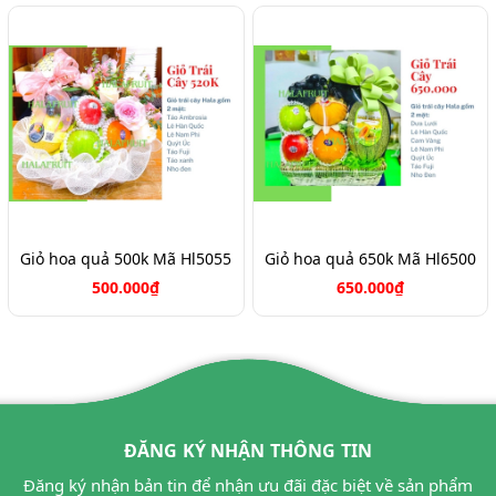
Giỏ hoa quả 500k Mã Hl5055
Giỏ hoa quả 650k Mã Hl6500
500.000₫
650.000₫
ĐĂNG KÝ NHẬN THÔNG TIN
Đăng ký nhận bản tin để nhận ưu đãi đặc biệt về sản phẩm