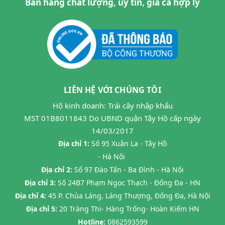
Bán hàng chất lượng, uy tín, giá cả hợp lý
LIÊN HỆ VỚI CHÚNG TÔI
Hộ kinh doanh: Trái cây nhập khẩu
MST 01B8011843 Do UBND quận Tây Hồ cấp ngày
14/03/2017
Địa chỉ 1:
Số 95 Xuân La - Tây Hồ
- Hà Nội
Địa chỉ 2:
Số 97 Đào Tấn - Ba Đình - Hà Nội
Địa chỉ 3:
Số 24B7 Phạm Ngọc Thạch - Đống Đa - HN
Địa chỉ 4:
45 P. Chùa Láng, Láng Thượng, Đống Đa, Hà Nội
Địa chỉ 5:
20 Tràng Thi- Hàng Trống- Hoàn Kiếm HN
Hotline:
0862593599