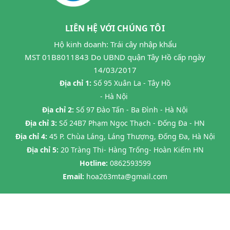
LIÊN HỆ VỚI CHÚNG TÔI
Hộ kinh doanh: Trái cây nhập khẩu
MST 01B8011843 Do UBND quận Tây Hồ cấp ngày
14/03/2017
Địa chỉ 1:
Số 95 Xuân La - Tây Hồ
- Hà Nội
Địa chỉ 2:
Số 97 Đào Tấn - Ba Đình - Hà Nội
Địa chỉ 3:
Số 24B7 Phạm Ngọc Thạch - Đống Đa - HN
Địa chỉ 4:
45 P. Chùa Láng, Láng Thượng, Đống Đa, Hà Nội
Địa chỉ 5:
20 Tràng Thi- Hàng Trống- Hoàn Kiếm HN
Hotline:
0862593599
Email:
hoa263mta@gmail.com
@ Bản quyền thuộc về
Halafruit.vn
Cung cấp bởi
Sapo