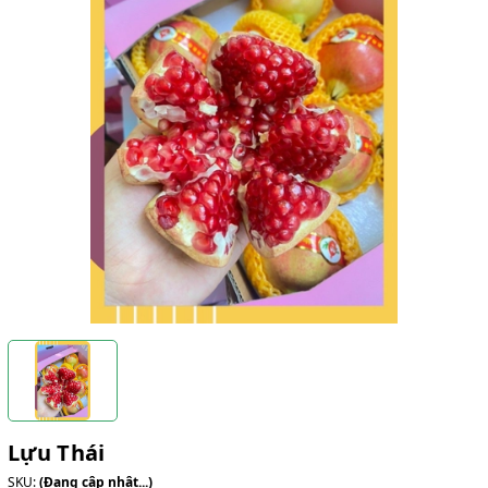
Lựu Thái
SKU:
(Đang cập nhật...)