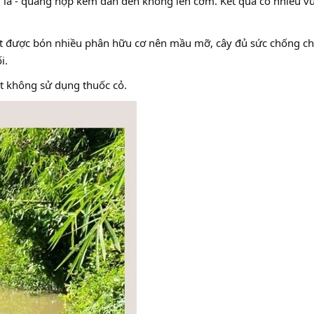
g lá - quang hợp kém dẫn đến không lên cơm. Kết quả có nhiều v
 được bón nhiều phân hữu cơ nên mầu mỡ, cây đủ sức chống chịu 
i.
iệt không sử dụng thuốc cỏ.