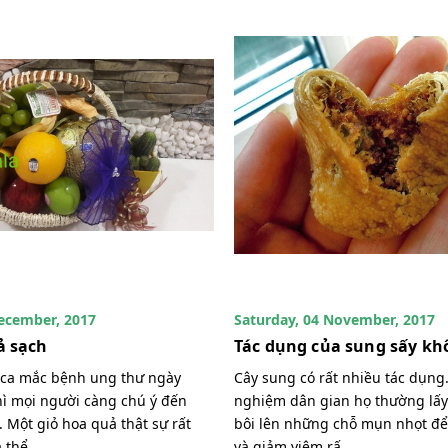
ecember, 2017
Saturday, 04 November, 2017
ả sạch
Tác dụng của sung sấy kh
 ca mắc bệnh ung thư ngày
Cây sung có rất nhiều tác dụng
hì mọi người càng chú ý đến
nghiệm dân gian họ thường lấ
 Một giỏ hoa quả thật sự rất
bôi lên những chỗ mụn nhọt đ
 thể...
và giảm viêm rấ...