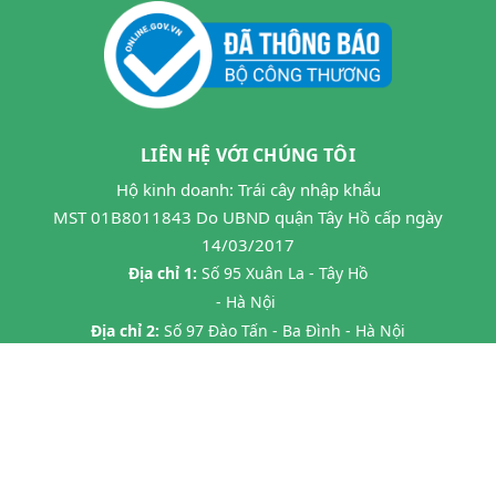
LIÊN HỆ VỚI CHÚNG TÔI
Hộ kinh doanh: Trái cây nhập khẩu
MST 01B8011843 Do UBND quận Tây Hồ cấp ngày
14/03/2017
Địa chỉ 1:
Số 95 Xuân La - Tây Hồ
- Hà Nội
Địa chỉ 2:
Số 97 Đào Tấn - Ba Đình - Hà Nội
Địa chỉ 3:
Số 24B7 Phạm Ngọc Thạch - Đống Đa - HN
Địa chỉ 4:
45 P. Chùa Láng, Láng Thượng, Đống Đa, Hà Nội
Địa chỉ 5:
20 Tràng Thi- Hàng Trống- Hoàn Kiếm HN
Hotline:
0862593599
Email:
hoa263mta@gmail.com