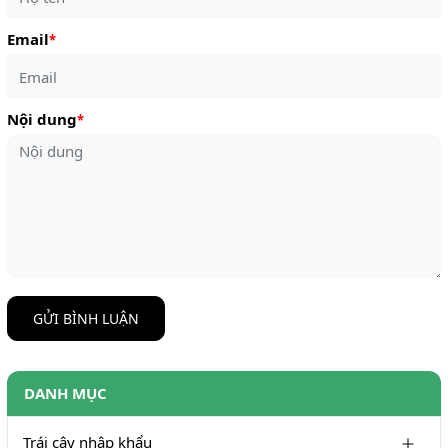
Email
*
Nội dung
*
GỬI BÌNH LUẬN
DANH MỤC
Trái cây nhập khẩu