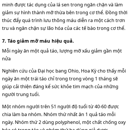
minh được tác dụng của lá sen trong ngăn chặn và làm
giảm sự hình thành mỡ thừa bên trong cơ thể. Đồng thời
thúc đẩy quá trình lưu thông máu diễn ra một cách trơn
tru và ngăn chặn sự lão hóa của các tế bào trong cơ thể.
7. Táo giảm mỡ máu hiệu quả.
Mỗi ngày ăn một quả táo, lượng mỡ xấu giảm gần một
nửa
Nghiên cứu của Đại học bang Ohio, Hoa Kỳ cho thấy mỗi
ngày ăn một trái táo chỉ trong trong vòng 1 tháng sẽ
giúp cải thiện đáng kể sức khỏe tim mạch của những
người trung tuổi.
Một nhóm người trên 51 người độ tuổi từ 40-60 được
chia làm ba nhóm. Nhóm thứ nhất ăn 1 quả táo mỗi
ngày. Nhóm thứ 2 dùng polyphenol, một chất chống oxy
hóa có trong táo và nhóm thứ ba dùng giả dược.