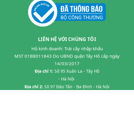
LIÊN HỆ VỚI CHÚNG TÔI
Hộ kinh doanh: Trái cây nhập khẩu
MST 01B8011843 Do UBND quận Tây Hồ cấp ngày
14/03/2017
Địa chỉ 1:
Số 95 Xuân La - Tây Hồ
- Hà Nội
Địa chỉ 2:
Số 97 Đào Tấn - Ba Đình - Hà Nội
Địa chỉ 3:
Số 24B7 Phạm Ngọc Thạch - Đống Đa - HN
Địa chỉ 4:
45 P. Chùa Láng, Láng Thượng, Đống Đa, Hà Nội
Địa chỉ 5:
20 Tràng Thi- Hàng Trống- Hoàn Kiếm HN
Hotline:
0862593599
Email:
hoa263mta@gmail.com