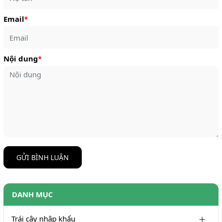
Email
*
Nội dung
*
GỬI BÌNH LUẬN
DANH MỤC
Trái cây nhập khẩu