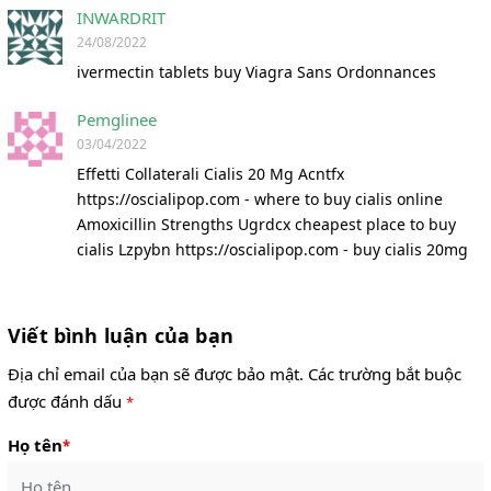
INWARDRIT
24/08/2022
ivermectin tablets buy Viagra Sans Ordonnances
Pemglinee
03/04/2022
Effetti Collaterali Cialis 20 Mg Acntfx
https://oscialipop.com - where to buy cialis online
Amoxicillin Strengths Ugrdcx cheapest place to buy
cialis Lzpybn https://oscialipop.com - buy cialis 20mg
Viết bình luận của bạn
Địa chỉ email của bạn sẽ được bảo mật. Các trường bắt buộc
được đánh dấu
*
Họ tên
*