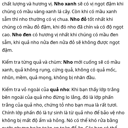
chất lượng và hương vị.
Nho xanh
sẽ có vị ngọt đậm khi
chúng có mầu vàng-xanh lá cây. Còn khi có mầu xanh
sẫm thì nho thường có vị chua.
Nho đỏ
tốt nhất khi
chúng có mầu đỏ đậm, khi đó nho đã chín và có độ ngọt
cao.
Nho đen
có hương vị nhất khi chúng có mầu đen
sẫm, khi quả nho nửa đen nửa đỏ sẽ không được ngọt
đậm.
Kiểm tra từng quả và chùm:
Nho
mới cuống sẽ có mầu
xanh, quả không rụng, cứng quả, không có quả mốc,
nhũn, mềm, quả mọng, không bị nhăn đầu.
Kiểm tra vỏ ngoài của
quả nho
: Khi bạn thấy lớp trắng
bên ngoài của quả nho đừng lo lắng, đó là lớp phấn
trắng của quả nho, chứng tỏ nho bạn mua là rất tươi.
Chính lớp phấn đó là tự sinh là từ quả nho để bảo vệ nho
không bị mất độ ẩm và hỏng. Nó có thể khó rửa bằng
nước nhưng hoàn toàn an toàn để ăn. Các bạn có thể