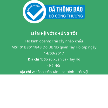
LIÊN HỆ VỚI CHÚNG TÔI
Hộ kinh doanh: Trái cây nhập khẩu
MST 01B8011843 Do UBND quận Tây Hồ cấp ngày
14/03/2017
Địa chỉ 1:
Số 95 Xuân La - Tây Hồ
- Hà Nội
Địa chỉ 2:
Số 97 Đào Tấn - Ba Đình - Hà Nội
Địa chỉ 3:
Số 24B7 Phạm Ngọc Thạch - Đống Đa - HN
Địa chỉ 4:
45 P. Chùa Láng, Láng Thượng, Đống Đa, Hà Nội
Địa chỉ 5:
20 Tràng Thi- Hàng Trống- Hoàn Kiếm HN
Hotline:
0862593599
Email:
hoa263mta@gmail.com