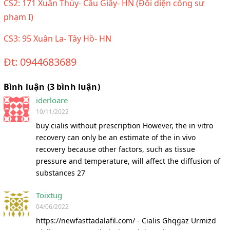
CS2: 171 Xuân Thủy- Cầu Giấy- HN (Đối diện cổng sư
phạm I)
CS3: 95 Xuân La- Tây Hồ- HN
Đt: 0944683689
Bình luận (3 bình luận)
iderloare
10/11/2022
buy cialis without prescription However, the in vitro
recovery can only be an estimate of the in vivo
recovery because other factors, such as tissue
pressure and temperature, will affect the diffusion of
substances 27
Toixtug
04/06/2022
https://newfasttadalafil.com/ - Cialis Ghqgaz Urmizd