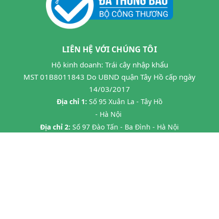
LIÊN HỆ VỚI CHÚNG TÔI
Hộ kinh doanh: Trái cây nhập khẩu
MST 01B8011843 Do UBND quận Tây Hồ cấp ngày
14/03/2017
Địa chỉ 1:
Số 95 Xuân La - Tây Hồ
- Hà Nội
Địa chỉ 2:
Số 97 Đào Tấn - Ba Đình - Hà Nội
Địa chỉ 3:
Số 24B7 Phạm Ngọc Thạch - Đống Đa - HN
Địa chỉ 4:
45 P. Chùa Láng, Láng Thượng, Đống Đa, Hà Nội
Địa chỉ 5:
20 Tràng Thi- Hàng Trống- Hoàn Kiếm HN
Hotline:
0862593599
Email:
hoa263mta@gmail.com