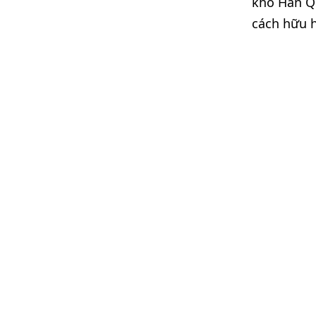
khô Hàn Qu
cách hữu h