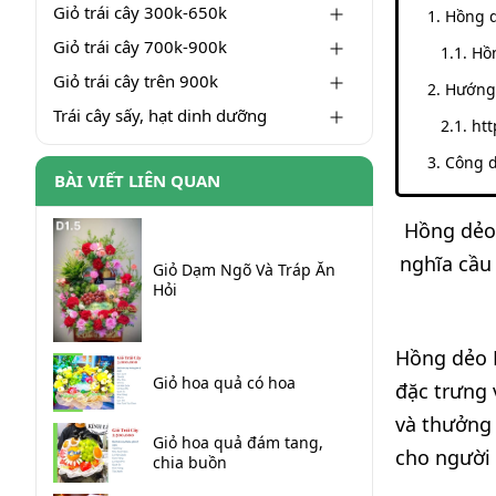
Giỏ trái cây 300k-650k
Hồng d
Giỏ trái cây 700k-900k
Hồ
Giỏ trái cây trên 900k
Hướng
Trái cây sấy, hạt dinh dưỡng
htt
Công d
BÀI VIẾT LIÊN QUAN
Hồng dẻo 
nghĩa cầu
Giỏ Dạm Ngõ Và Tráp Ăn
Hỏi
Hồng dẻo H
Giỏ hoa quả có hoa
đặc trưng 
và thưởng
Giỏ hoa quả đám tang,
cho người
chia buồn