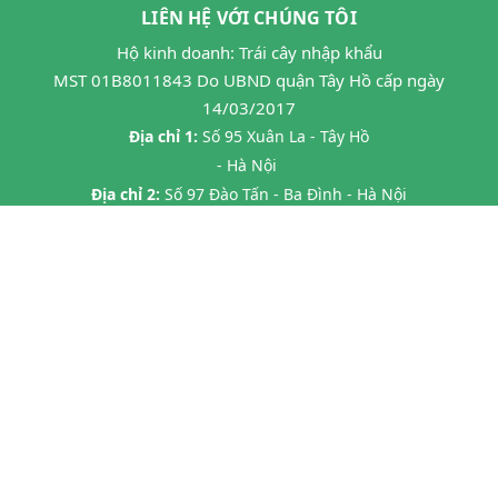
LIÊN HỆ VỚI CHÚNG TÔI
Hộ kinh doanh: Trái cây nhập khẩu
MST 01B8011843 Do UBND quận Tây Hồ cấp ngày
14/03/2017
Địa chỉ 1:
Số 95 Xuân La - Tây Hồ
- Hà Nội
Địa chỉ 2:
Số 97 Đào Tấn - Ba Đình - Hà Nội
Địa chỉ 3:
Số 24B7 Phạm Ngọc Thạch - Đống Đa - HN
Địa chỉ 4:
45 P. Chùa Láng, Láng Thượng, Đống Đa, Hà Nội
Địa chỉ 5:
20 Tràng Thi- Hàng Trống- Hoàn Kiếm HN
Hotline:
0862593599
Email:
hoa263mta@gmail.com
@ Bản quyền thuộc về
Halafruit.vn
Cung cấp bởi
Sapo