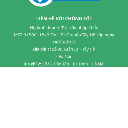
LIÊN HỆ VỚI CHÚNG TÔI
Hộ kinh doanh: Trái cây nhập khẩu
MST 01B8011843 Do UBND quận Tây Hồ cấp ngày
14/03/2017
Địa chỉ 1:
Số 95 Xuân La - Tây Hồ
- Hà Nội
Địa chỉ 2:
Số 97 Đào Tấn - Ba Đình - Hà Nội
Địa chỉ 3:
Số 24B7 Phạm Ngọc Thạch - Đống Đa - HN
Địa chỉ 4:
45 P. Chùa Láng, Láng Thượng, Đống Đa, Hà Nội
Địa chỉ 5:
20 Tràng Thi- Hàng Trống- Hoàn Kiếm HN
Hotline:
0862593599
Email:
hoa263mta@gmail.com
@ Bản quyền thuộc về
Halafruit.vn
Cung cấp bởi
Sapo