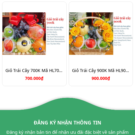
Giỏ Trái Cây 700K Mã HL7088
Giỏ Trái Cây 900K Mã HL9031
700.000₫
900.000₫
ĐĂNG KÝ NHẬN THÔNG TIN
Đăng ký nhận bản tin để nhận ưu đãi đặc biệt về sản phẩm