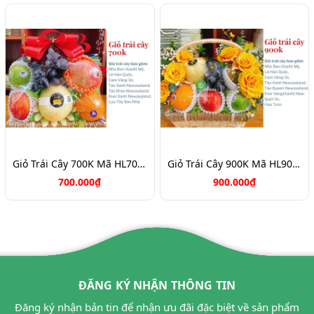
Giỏ Trái Cây 700K Mã HL7088
Giỏ Trái Cây 900K Mã HL9031
700.000₫
900.000₫
ĐĂNG KÝ NHẬN THÔNG TIN
Đăng ký nhận bản tin để nhận ưu đãi đặc biệt về sản phẩm