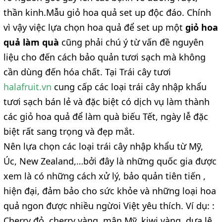
thần kinh.Mẫu giỏ hoa quả set up độc đáo. Chính
vì vậy việc lựa chọn hoa quả để set up một
giỏ hoa
quả làm quà
cũng phải chú ý từ vấn đề nguyên
liệu cho đến cách bảo quản tươi sạch mà không
cần dùng đến hóa chất. Tại Trái cây tươi
halafruit.vn
cung cấp các loại trái cây nhập khẩu
tươi sạch bán lẻ và đặc biệt có dịch vụ làm thành
các giỏ hoa quả để làm quà biếu Tết, ngày lễ đặc
biệt rất sang trọng và đẹp mắt.
Nên lựa chọn các loại trái cây nhập khẩu từ Mỹ,
Úc, New Zealand,…bởi đây là những quốc gia được
xem là có những cách xử lý, bảo quản tiên tiến ,
hiện đại, đảm bảo cho sức khỏe và những loại hoa
quả ngon được nhiều ngừoi Việt yêu thích. Ví dụ: :
Cherry đỏ, cherry vàng, mận Mỹ, kiwi vàng, dưa lê