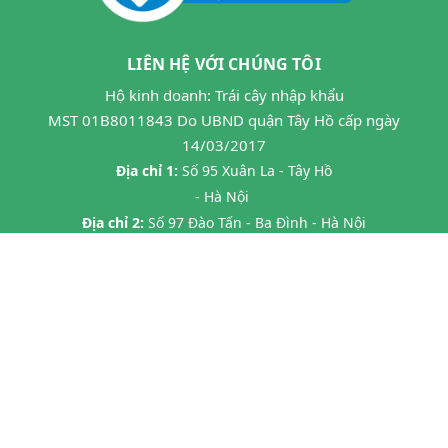
LIÊN HỆ VỚI CHÚNG TÔI
Hộ kinh doanh: Trái cây nhập khẩu
MST 01B8011843 Do UBND quận Tây Hồ cấp ngày
14/03/2017
Địa chỉ 1:
Số 95 Xuân La - Tây Hồ
- Hà Nội
Địa chỉ 2:
Số 97 Đào Tấn - Ba Đình - Hà Nội
Địa chỉ 3:
Số 24B7 Phạm Ngọc Thạch - Đống Đa - HN
Địa chỉ 4:
45 P. Chùa Láng, Láng Thượng, Đống Đa, Hà Nội
Địa chỉ 5:
20 Tràng Thi- Hàng Trống- Hoàn Kiếm HN
Hotline:
0862593599
Email:
hoa263mta@gmail.com
@ Bản quyền thuộc về
Halafruit.vn
Cung cấp bởi
Sapo