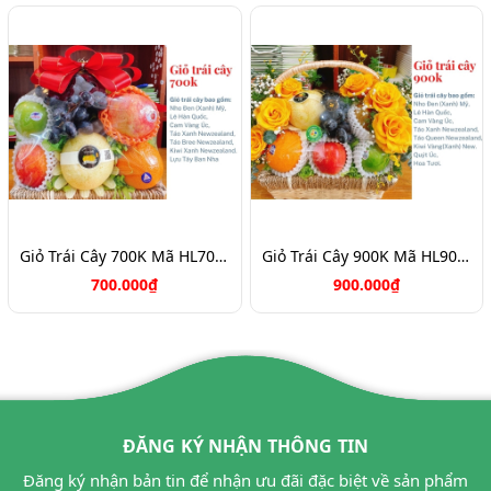
Giỏ Trái Cây 700K Mã HL7088
Giỏ Trái Cây 900K Mã HL9031
700.000₫
900.000₫
ĐĂNG KÝ NHẬN THÔNG TIN
Đăng ký nhận bản tin để nhận ưu đãi đặc biệt về sản phẩm