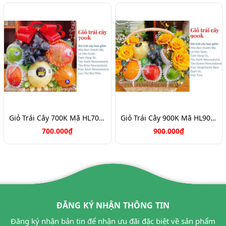
Giỏ Trái Cây 700K Mã HL7088
Giỏ Trái Cây 900K Mã HL9031
700.000₫
900.000₫
ĐĂNG KÝ NHẬN THÔNG TIN
Đăng ký nhận bản tin để nhận ưu đãi đặc biệt về sản phẩm