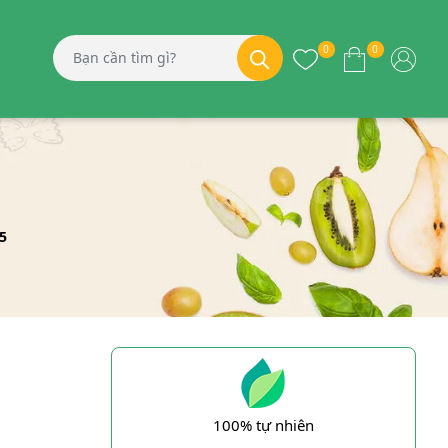
0
0
05
100% tự nhiên