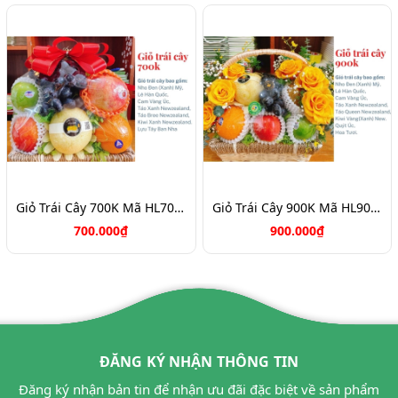
Giỏ Trái Cây 700K Mã HL7088
Giỏ Trái Cây 900K Mã HL9031
700.000₫
900.000₫
ĐĂNG KÝ NHẬN THÔNG TIN
Đăng ký nhận bản tin để nhận ưu đãi đặc biệt về sản phẩm