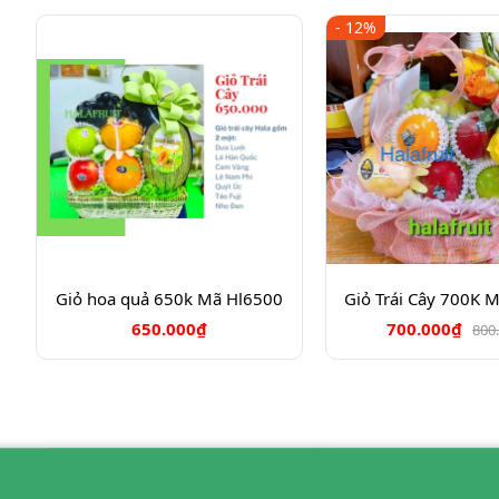
- 12%
Giỏ hoa quả 650k Mã Hl6500
Giỏ Trái Cây 700K 
650.000₫
700.000₫
800