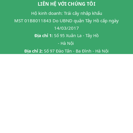
LIÊN HỆ VỚI CHÚNG TÔI
Hộ kinh doanh: Trái cây nhập khẩu
MST 01B8011843 Do UBND quận Tây Hồ cấp ngày
14/03/2017
Địa chỉ 1:
Số 95 Xuân La - Tây Hồ
- Hà Nội
Địa chỉ 2:
Số 97 Đào Tấn - Ba Đình - Hà Nội
Địa chỉ 3:
Số 24B7 Phạm Ngọc Thạch - Đống Đa - HN
Địa chỉ 4:
45 P. Chùa Láng, Láng Thượng, Đống Đa, Hà Nội
Địa chỉ 5:
20 Tràng Thi- Hàng Trống- Hoàn Kiếm HN
Hotline:
0862593599
Email:
hoa263mta@gmail.com
@ Bản quyền thuộc về
Halafruit.vn
Cung cấp bởi
Sapo