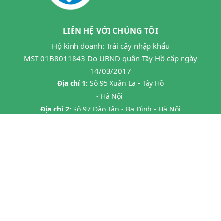
LIÊN HỆ VỚI CHÚNG TÔI
Hộ kinh doanh: Trái cây nhập khẩu
MST 01B8011843 Do UBND quận Tây Hồ cấp ngày
14/03/2017
Địa chỉ 1:
Số 95 Xuân La - Tây Hồ
- Hà Nội
Địa chỉ 2:
Số 97 Đào Tấn - Ba Đình - Hà Nội
Địa chỉ 3:
Số 24B7 Phạm Ngọc Thạch - Đống Đa - HN
Địa chỉ 4:
45 P. Chùa Láng, Láng Thượng, Đống Đa, Hà Nội
Địa chỉ 5:
20 Tràng Thi- Hàng Trống- Hoàn Kiếm HN
Hotline:
0862593599
Email:
hoa263mta@gmail.com
@ Bản quyền thuộc về
Halafruit.vn
Cung cấp bởi
Sapo