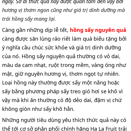
ngày. Sở dĩ thức quả này được quan tâm đến vậy bởi
hương vị thơm ngon cũng như giá trị dinh dưỡng mà
trái hồng sấy mang lại.
Càng gần những dịp lễ tết,
hồng sấy nguyên quả
càng được săn lùng ráo riết làm quà biếu tặng bởi
ý nghĩa cầu chúc sức khỏe và giá trị dinh dưỡng
của nó. Hồng sấy nguyên quả thường có vỏ dai,
màu da cam nhạt, ruột trong mềm, vàng óng như
mật, giữ nguyên hương vị, thơm ngọt tự nhiên.
Loại hồng này thường được sấy một nắng hoặc
sấy bằng phương pháp sấy treo gió hơi se khô vì
vậy mà khi ăn thường có độ dẻo dai, đậm vị chứ
không giòn như sấy khô hẳn.
Những người tiêu dùng yêu thích thức quả này có
thể tới cơ sở phân phối chính hãng Ha La Fruit trải