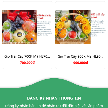
Giỏ Trái Cây 700K Mã HL7088
Giỏ Trái Cây 900K Mã HL9031
700.000₫
900.000₫
ĐĂNG KÝ NHẬN THÔNG TIN
Đăng ký nhận bản tin để nhận ưu đãi đặc biệt về sản phẩm