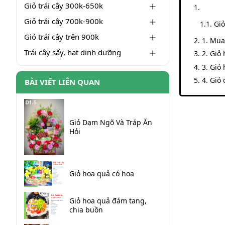
Giỏ trái cây 300k-650k
Giỏ trái cây 700k-900k
Giỏ
Giỏ trái cây trên 900k
1. Mua
Trái cây sấy, hạt dinh dưỡng
2. Giỏ
3. Giỏ
4. Giỏ
BÀI VIẾT LIÊN QUAN
Giỏ Dạm Ngõ Và Tráp Ăn
Hỏi
Giỏ hoa quả có hoa
Giỏ hoa quả đám tang,
chia buồn