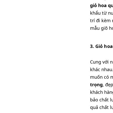
giỏ hoa q
khẩu từ nư
trí đi kèm
mẫu giõ ho
3. Giỏ ho
Cung với n
khác nhau.
muốn có mộ
trọng
, đẹ
khách hàn
bảo chất l
quả chất l