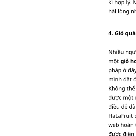
kì hợp lý.
hài lòng n
4. Giỏ qu
Nhiều ngườ
một
giỏ h
pháp ở đây
mình đặt ở
Không thể 
được một n
điều dễ dà
HaLaFruit 
web hoàn t
được điện