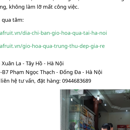
g, không làm lỡ mất công việc.
n qua tâm:
lafruit.vn/dia-chi-ban-gio-hoa-qua-tai-ha-noi
lafruit.vn/gio-hoa-qua-trung-thu-dep-gia-re
5 Xuân La - Tây Hồ - Hà Nội
1-B7 Phạm Ngọc Thạch - Đống Đa - Hà Nội
 liên hệ tư vấn, đặt hàng: 0944683689