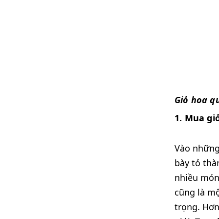
Giỏ hoa q
1. Mua gi
Vào những
bày tỏ thà
nhiều món 
cũng là mộ
trọng. Hơn