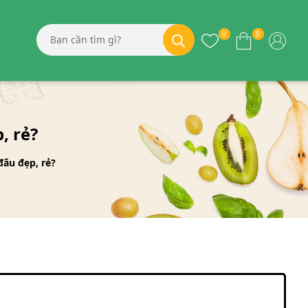
0
0
, rẻ?
âu đẹp, rẻ?