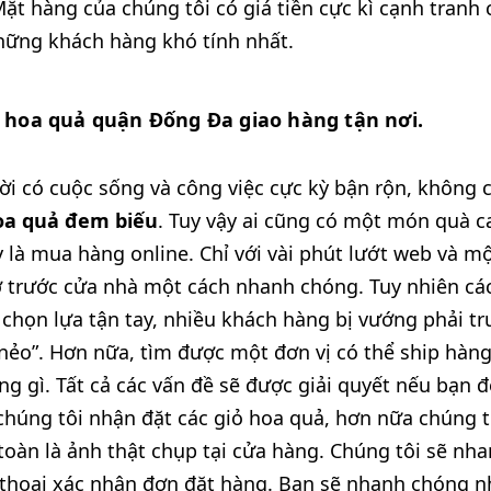
 Mặt hàng của chúng tôi có giá tiền cực kì cạnh tran
hững khách hàng khó tính nhất.
à hoa quả quận Đống Đa giao hàng tận nơi.
i có cuộc sống và công việc cực kỳ bận rộn, không 
oa quả đem biếu
. Tuy vậy ai cũng có một món quà c
 là mua hàng online. Chỉ với vài phút lướt web và m
 trước cửa nhà một cách nhanh chóng. Tuy nhiên các
chọn lựa tận tay, nhiều khách hàng bị vướng phải 
ẻo”. Hơn nữa, tìm được một đơn vị có thể ship hàng
ng gì. Tất cả các vấn đề sẽ được giải quyết nếu bạn 
chúng tôi nhận đặt các giỏ hoa quả, hơn nữa chúng 
oàn là ảnh thật chụp tại cửa hàng. Chúng tôi sẽ nh
 thoại xác nhận đơn đặt hàng. Bạn sẽ nhanh chóng