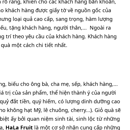
uả rõ ràng, khiến cho các khách hàng băn khoăn,
cho khách hàng được giấy tờ về nguồn gốc của
hưng loại quả cao cấp, sang trọng, hàm lượng
ếu, tặng khách hàng, người thân,... Ngoài ra
ang trí theo yêu cầu của khách hàng. Khách hàng
quà một cách chi tiết nhất.
, biếu cho ông bà, cha mẹ, sếp, khách hàng,...
iá trị của sản phẩm, thể hiện thành ý của người
quỷ đắt tiền, quý hiếm, có lượng dinh dưỡng cao
ho không hạt Mỹ, lê chuông, cherry...). Giỏ quà sẽ
biệt ấy bởi quan niệm sinh tài, sinh lộc từ những
Đa,
HaLa Fruit
là một cơ sở nhận cung cấp những