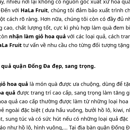
vậy, nhiều nơi lại không có nguồn gốc xuất xứ hoa q
 Đến với
HaLa Fruit
, chúng tôi đảm bảo xuất trình 
t cách rõ ràng. Hơn nữa, chúng tôi còn có đầy đủ n
 cao, chất lượng tốt, cực kì phù hợp làm quà đem bi
 còn
nhận làm giỏ hoa quả
với các loại quả, cách tr
La Fruit
tư vấn về nhu cầu cho từng đối tượng tặng 
a quả quận Đống Đa đẹp, sang trọng.
giỏ hoa quả
là món quà được ưa chuộng, dùng để tặng
oa quả
được trang trí cao cấp, sang trọng làm tăng g
hoa quả cao cấp thường được làm từ những loại hoa 
ẻ ngoài đặc biệt ( dưa hấu vuông, bưởi hồ lô, kiwi, n
t, sung túc và có sức hút nếu có những loại quả đặc 
áo như hồ lô, hình vuông,... Tại địa bàn quận Đống 