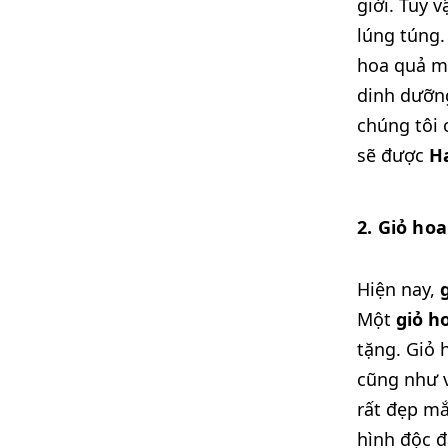
giới. Tuy 
lúng túng.
hoa quả mộ
dinh dưỡng
chúng tôi
sẽ được
Ha
2. Giỏ ho
Hiện nay,
Một
giỏ h
tặng. Giỏ 
cũng như v
rất đẹp mắ
hình độc đ