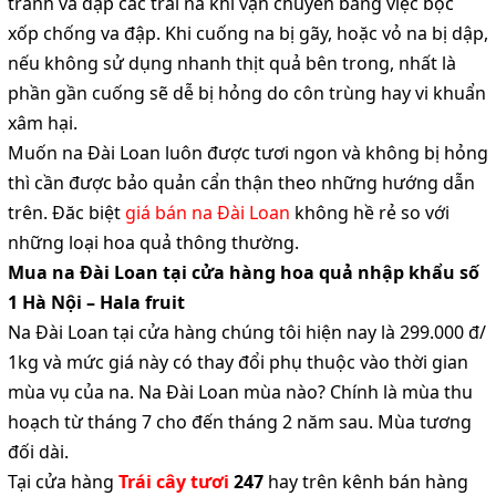
tránh va đập các trái na khi vận chuyển bằng việc bọc
xốp chống va đập. Khi cuống na bị gãy, hoặc vỏ na bị dập,
nếu không sử dụng nhanh thịt quả bên trong, nhất là
phần gần cuống sẽ dễ bị hỏng do côn trùng hay vi khuẩn
xâm hại.
Muốn na Đài Loan luôn được tươi ngon và không bị hỏng
thì cần được bảo quản cẩn thận theo những hướng dẫn
trên. Đăc biệt
giá bán na Đài Loan
không hề rẻ so với
những loại hoa quả thông thường.
Mua na Đài Loan tại cửa hàng hoa quả nhập khẩu số
1 Hà Nội – Hala fruit
Na Đài Loan tại cửa hàng chúng tôi hiện nay là 299.000 đ/
1kg và mức giá này có thay đổi phụ thuộc vào thời gian
mùa vụ của na. Na Đài Loan mùa nào? Chính là mùa thu
hoạch từ tháng 7 cho đến tháng 2 năm sau. Mùa tương
đối dài.
Tại cửa hàng
Trái cây tươi
247
hay trên kênh bán hàng