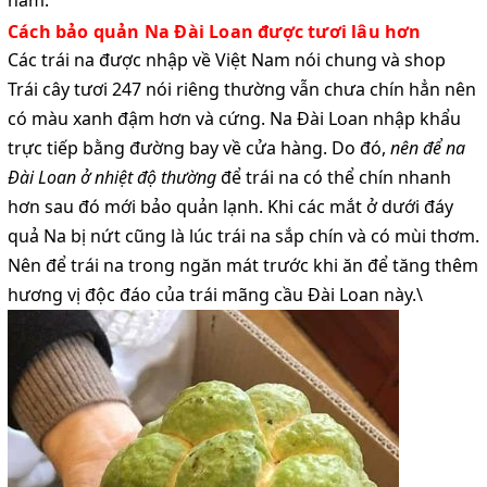
Cách bảo quản Na Đài Loan được tươi lâu hơn
Các trái na được nhập về Việt Nam nói chung và shop
Trái cây tươi 247 nói riêng thường vẫn chưa chín hẳn nên
có màu xanh đậm hơn và cứng. Na Đài Loan nhập khẩu
trực tiếp bằng đường bay về cửa hàng. Do đó,
nên để na
Đài Loan ở nhiệt độ thường
để trái na có thể chín nhanh
hơn sau đó mới bảo quản lạnh. Khi các mắt ở dưới đáy
quả Na bị nứt cũng là lúc trái na sắp chín và có mùi thơm.
Nên để trái na trong ngăn mát trước khi ăn để tăng thêm
hương vị độc đáo của trái mãng cầu Đài Loan này.\