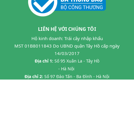
LIÊN HỆ VỚI CHÚNG TÔI
Hộ kinh doanh: Trái cây nhập khẩu
MST 01B8011843 Do UBND quận Tây Hồ cấp ngày
14/03/2017
Địa chỉ 1:
Số 95 Xuân La - Tây Hồ
- Hà Nội
Địa chỉ 2:
Số 97 Đào Tấn - Ba Đình - Hà Nội
Địa chỉ 3:
Số 24B7 Phạm Ngọc Thạch - Đống Đa - HN
Địa chỉ 4:
45 P. Chùa Láng, Láng Thượng, Đống Đa, Hà Nội
Địa chỉ 5:
20 Tràng Thi- Hàng Trống- Hoàn Kiếm HN
Hotline:
0862593599
Email:
hoa263mta@gmail.com
@ Bản quyền thuộc về
Halafruit.vn
Cung cấp bởi
Sapo