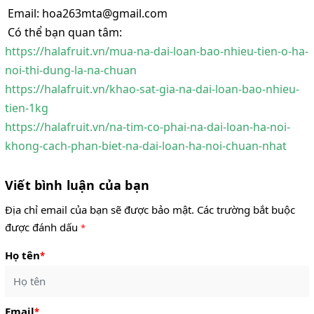
Email: hoa263mta@gmail.com
Có thể bạn quan tâm:
https://halafruit.vn/mua-na-dai-loan-bao-nhieu-tien-o-ha-
noi-thi-dung-la-na-chuan
https://halafruit.vn/khao-sat-gia-na-dai-loan-bao-nhieu-
tien-1kg
https://halafruit.vn/na-tim-co-phai-na-dai-loan-ha-noi-
khong-cach-phan-biet-na-dai-loan-ha-noi-chuan-nhat
Viết bình luận của bạn
Địa chỉ email của bạn sẽ được bảo mật. Các trường bắt buộc
được đánh dấu
*
Họ tên
*
Email
*