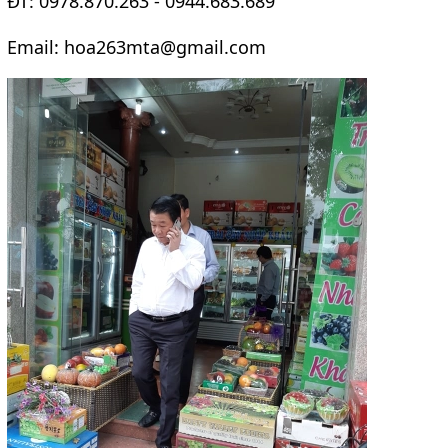
ĐT: 0978.870.263 - 0944.683.689
Email: hoa263mta@gmail.com