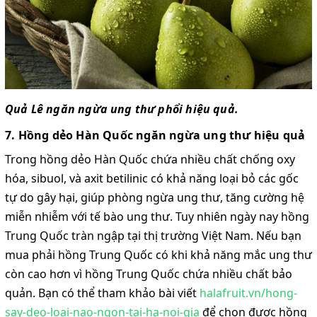
Quả Lê ngăn ngừa ung thư phổi hiệu quả.
7. Hồng dẻo Hàn Quốc ngăn ngừa ung thư hiệu quả
Trong hồng dẻo Hàn Quốc chứa nhiều chất chống oxy
hóa, sibuol, và axit betilinic có khả năng loại bỏ các gốc
tự do gây hại, giúp phòng ngừa ung thư, tăng cường hệ
miễn nhiễm với tế bào ung thư. Tuy nhiên ngày nay hồng
Trung Quốc tràn ngập tại thị trường Việt Nam. Nếu bạn
mua phải hồng Trung Quốc có khi khả năng mắc ung thư
còn cao hơn vì hồng Trung Quốc chứa nhiều chất bảo
quản. Bạn có thể tham khảo bài viết
halafruit.vn/hong-
say-deo-loai-nao-ngon-tai-ha-noi-gia
để chọn được hồng