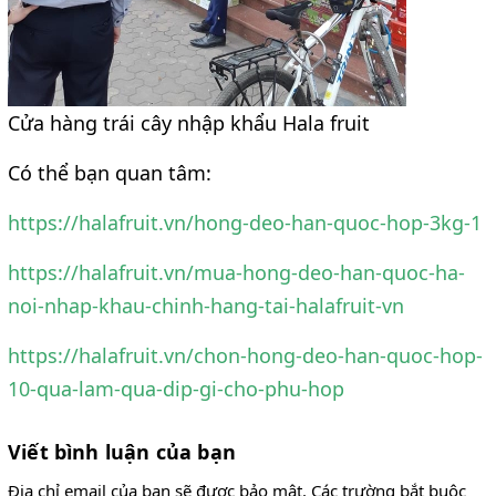
Cửa hàng trái cây nhập khẩu Hala fruit
Có thể bạn quan tâm:
https://halafruit.vn/hong-deo-han-quoc-hop-3kg-1
https://halafruit.vn/mua-hong-deo-han-quoc-ha-
noi-nhap-khau-chinh-hang-tai-halafruit-vn
https://halafruit.vn/chon-hong-deo-han-quoc-hop-
10-qua-lam-qua-dip-gi-cho-phu-hop
Viết bình luận của bạn
Địa chỉ email của bạn sẽ được bảo mật. Các trường bắt buộc