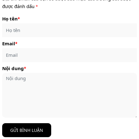
được đánh dấu
*
Họ tên
*
Email
*
Nội dung
*
GỬI BÌNH LUẬN