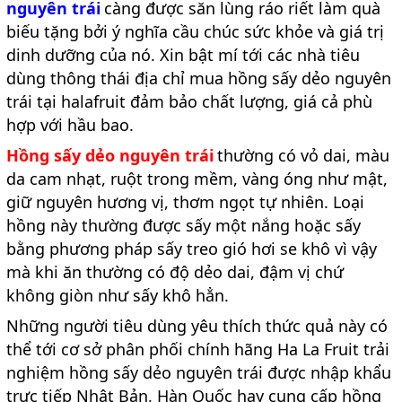
nguyên trái
càng được săn lùng ráo riết làm quà
biếu tặng bởi ý nghĩa cầu chúc sức khỏe và giá trị
dinh dưỡng của nó. Xin bật mí tới các nhà tiêu
dùng thông thái địa chỉ mua hồng sấy dẻo nguyên
trái tại halafruit đảm bảo chất lượng, giá cả phù
hợp với hầu bao.
Hồng sấy dẻo nguyên trái
thường có vỏ dai, màu
da cam nhạt, ruột trong mềm, vàng óng như mật,
giữ nguyên hương vị, thơm ngọt tự nhiên. Loại
hồng này thường được sấy một nắng hoặc sấy
bằng phương pháp sấy treo gió hơi se khô vì vậy
mà khi ăn thường có độ dẻo dai, đậm vị chứ
không giòn như sấy khô hẳn.
Những người tiêu dùng yêu thích thức quả này có
thể tới cơ sở phân phối chính hãng Ha La Fruit trải
nghiệm hồng sấy dẻo nguyên trái được nhập khẩu
trực tiếp Nhật Bản, Hàn Quốc hay cung cấp hồng