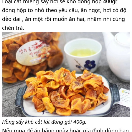
Loại cắt miếng sấy hơi se khô đóng hộp 400gr,
đóng hộp to nhỏ theo yêu cầu, ăn ngọt, hơi có độ
dẻo dai , ăn một rồi muốn ăn hai, nhâm nhi cùng
chén trà.
Hồng sấy khô cắt lát đóng gói 400g.
Nếu mua để ăn hằng ngày hoặc gia đình dùng bạn