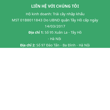
LIÊN HỆ VỚI CHÚNG TÔI
Hộ kinh doanh: Trái cây nhập khẩu
MST 01B8011843 Do UBND quận Tây Hồ cấp ngày
14/03/2017
Địa chỉ 1:
Số 95 Xuân La - Tây Hồ
- Hà Nội
Địa chỉ 2:
Số 97 Đào Tấn - Ba Đình - Hà Nội
Địa chỉ 3:
Số 24B7 Phạm Ngọc Thạch - Đống Đa - HN
Địa chỉ 4:
45 P. Chùa Láng, Láng Thượng, Đống Đa, Hà Nội
Địa chỉ 5:
20 Tràng Thi- Hàng Trống- Hoàn Kiếm HN
Hotline:
0862593599
Email:
hoa263mta@gmail.com
@ Bản quyền thuộc về
Halafruit.vn
Cung cấp bởi
Sapo