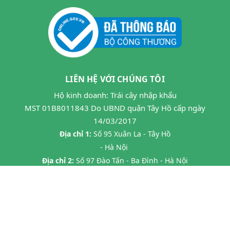
LIÊN HỆ VỚI CHÚNG TÔI
Hộ kinh doanh: Trái cây nhập khẩu
MST 01B8011843 Do UBND quận Tây Hồ cấp ngày
14/03/2017
Địa chỉ 1:
Số 95 Xuân La - Tây Hồ
- Hà Nội
Địa chỉ 2:
Số 97 Đào Tấn - Ba Đình - Hà Nội
Địa chỉ 3:
Số 24B7 Phạm Ngọc Thạch - Đống Đa - HN
Địa chỉ 4:
45 P. Chùa Láng, Láng Thượng, Đống Đa, Hà Nội
Địa chỉ 5:
20 Tràng Thi- Hàng Trống- Hoàn Kiếm HN
Hotline:
0862593599
Email:
hoa263mta@gmail.com