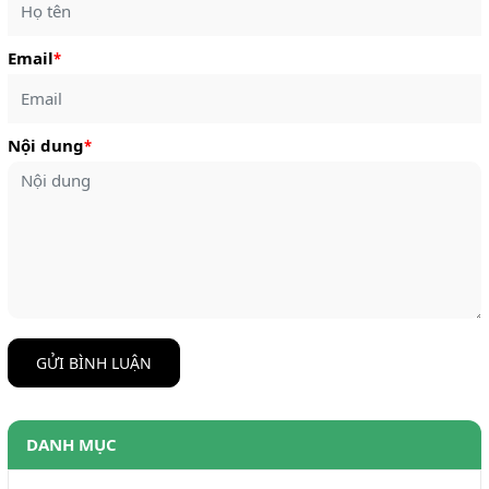
Email
*
Nội dung
*
GỬI BÌNH LUẬN
DANH MỤC