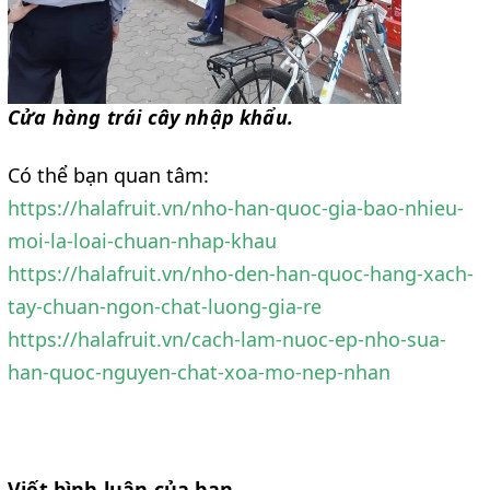
Cửa hàng trái cây nhập khẩu.
Có thể bạn quan tâm:
https://halafruit.vn/nho-han-quoc-gia-bao-nhieu-
moi-la-loai-chuan-nhap-khau
https://halafruit.vn/nho-den-han-quoc-hang-xach-
tay-chuan-ngon-chat-luong-gia-re
https://halafruit.vn/cach-lam-nuoc-ep-nho-sua-
han-quoc-nguyen-chat-xoa-mo-nep-nhan
Viết bình luận của bạn