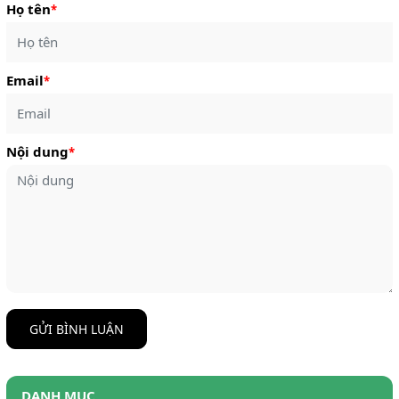
Họ tên
*
Email
*
Nội dung
*
GỬI BÌNH LUẬN
DANH MỤC