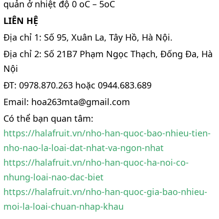
quản ở nhiệt độ 0 oC – 5oC
LIÊN HỆ
Địa chỉ 1: Số 95, Xuân La, Tây Hồ, Hà Nội.
Địa chỉ 2: Số 21B7 Phạm Ngọc Thạch, Đống Đa, Hà
Nội
ĐT: 0978.870.263 hoặc 0944.683.689
Email: hoa263mta@gmail.com
Có thể bạn quan tâm:
https://halafruit.vn/nho-han-quoc-bao-nhieu-tien-
nho-nao-la-loai-dat-nhat-va-ngon-nhat
https://halafruit.vn/nho-han-quoc-ha-noi-co-
nhung-loai-nao-dac-biet
https://halafruit.vn/nho-han-quoc-gia-bao-nhieu-
moi-la-loai-chuan-nhap-khau