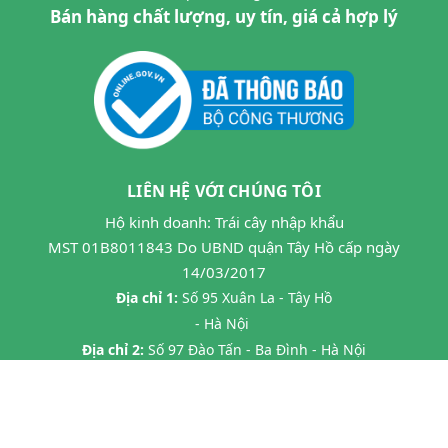
Bán hàng chất lượng, uy tín, giá cả hợp lý
LIÊN HỆ VỚI CHÚNG TÔI
Hộ kinh doanh: Trái cây nhập khẩu
MST 01B8011843 Do UBND quận Tây Hồ cấp ngày
14/03/2017
Địa chỉ 1:
Số 95 Xuân La - Tây Hồ
- Hà Nội
Địa chỉ 2:
Số 97 Đào Tấn - Ba Đình - Hà Nội
Địa chỉ 3:
Số 24B7 Phạm Ngọc Thạch - Đống Đa - HN
Địa chỉ 4:
45 P. Chùa Láng, Láng Thượng, Đống Đa, Hà Nội
Địa chỉ 5:
20 Tràng Thi- Hàng Trống- Hoàn Kiếm HN