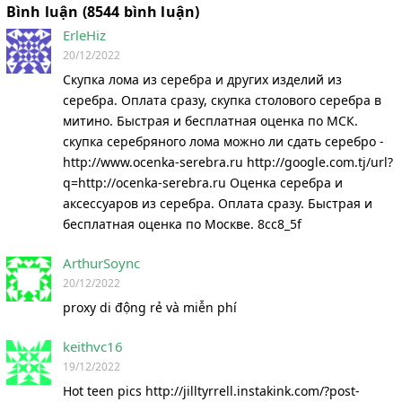
Bình luận (8544 bình luận)
ErleHiz
20/12/2022
Скупка лома из серебра и других изделий из
серебра. Оплата сразу, скупка столового серебра в
митино. Быстрая и бесплатная оценка по МСК.
скупка серебряного лома можно ли сдать серебро -
http://www.ocenka-serebra.ru http://google.com.tj/url?
q=http://ocenka-serebra.ru Оценка серебра и
аксессуаров из серебра. Оплата сразу. Быстрая и
бесплатная оценка по Москве. 8cc8_5f
ArthurSoync
20/12/2022
proxy di động rẻ và miễn phí
keithvc16
19/12/2022
Hot teen pics http://jilltyrrell.instakink.com/?post-