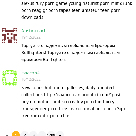
alexus fury porn game young naturist porn milf drunk
porn reag gf porn tapes teen amateur teen porn
downloads
Austincoarf
19/12/2022
Торгуйте с надежным глобальным брокером
Bullfighters! Торгуйте с надежным глобальным
брокером Bullfighters!
isaacob4
19/12/2022
New super hot photo galleries, daily updated
collections http://gaaporn.amandahot.com/?post-
peyton mother and son reality porn big booty
transgender porn free instructional porn porn 3gp
free romantic porn clips
2
3
...
1709
»
«
1