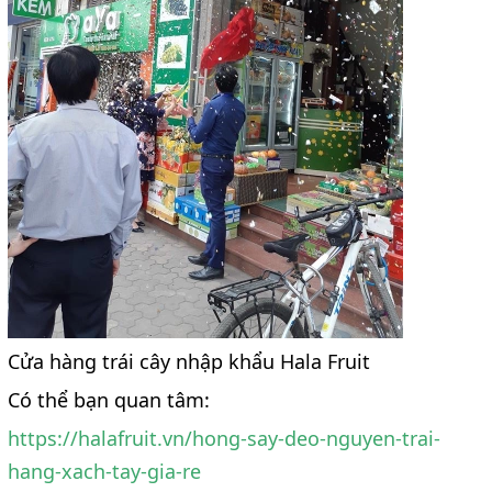
Cửa hàng trái cây nhập khẩu Hala Fruit
Có thể bạn quan tâm:
https://halafruit.vn/hong-say-deo-nguyen-trai-
hang-xach-tay-gia-re