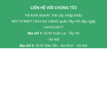
LIÊN HỆ VỚI CHÚNG TÔI
Hộ kinh doanh: Trái cây nhập khẩu
MST 01B8011843 Do UBND quận Tây Hồ cấp ngày
14/03/2017
Địa chỉ 1:
Số 95 Xuân La - Tây Hồ
- Hà Nội
Địa chỉ 2:
Số 97 Đào Tấn - Ba Đình - Hà Nội
Địa chỉ 3:
Số 24B7 Phạm Ngọc Thạch - Đống Đa - HN
Địa chỉ 4:
45 P. Chùa Láng, Láng Thượng, Đống Đa, Hà Nội
Địa chỉ 5:
20 Tràng Thi- Hàng Trống- Hoàn Kiếm HN
Hotline:
0862593599
Email:
hoa263mta@gmail.com
@ Bản quyền thuộc về
Halafruit.vn
Cung cấp bởi
Sapo