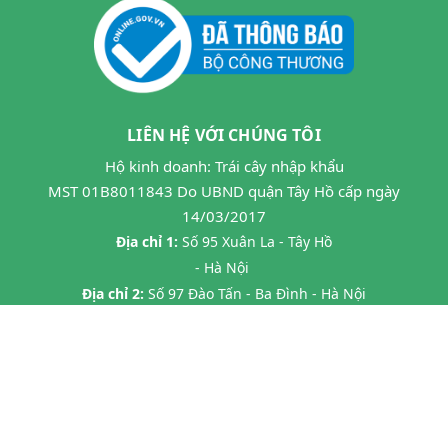
LIÊN HỆ VỚI CHÚNG TÔI
Hộ kinh doanh: Trái cây nhập khẩu
MST 01B8011843 Do UBND quận Tây Hồ cấp ngày
14/03/2017
Địa chỉ 1:
Số 95 Xuân La - Tây Hồ
- Hà Nội
Địa chỉ 2:
Số 97 Đào Tấn - Ba Đình - Hà Nội
Địa chỉ 3:
Số 24B7 Phạm Ngọc Thạch - Đống Đa - HN
Địa chỉ 4:
45 P. Chùa Láng, Láng Thượng, Đống Đa, Hà Nội
Địa chỉ 5:
20 Tràng Thi- Hàng Trống- Hoàn Kiếm HN
Hotline:
0862593599
Email:
hoa263mta@gmail.com