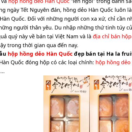
 và
hộp hồng dẻo Hàn Quốc
“lên ngôi” trong danh s
ng ngày Tết Nguyên đán, hồng dẻo Hàn Quốc luôn là
Hàn Quốc. Đối với những người con xa xứ, chỉ cần nh
những người thân yêu. Du nhập những thứ tinh túy c
uả quý này về bán tại Việt Nam và là
địa chỉ bán hộ
cậy trong thời gian qua đến nay.
ẫu
hộp hồng dẻo Hàn Quốc
đẹp
bán tại Ha la frui
Hàn Quốc đóng hộp có các loại chính:
hộp hồng dẻo
..