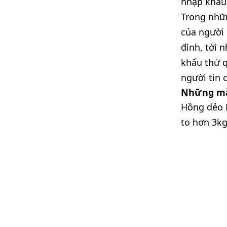
nhập khẩu
Trong nhữ
của người 
đình, tới 
khẩu thứ q
người tin 
Những m
Hồng dẻo 
to hơn 3kg.