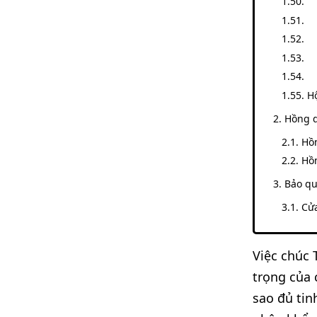
H
Hồng d
Hồn
Hồ
Bảo qu
Cửa
Việc chúc 
trọng của
sao đủ tin